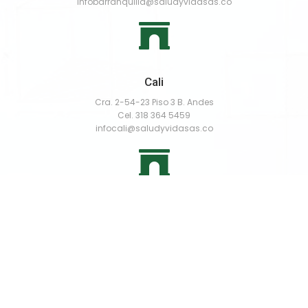
infobarranquilla@saludyvidasas.co
Cali
Cra. 2-54-23 Piso 3 B. Andes
Cel. 318 364 5459
infocali@saludyvidasas.co
Ibagué
Mz. C - Casa 8 Valparaiso 2
Cel. 318 364 5467
infoibague@saludyvidasas.co