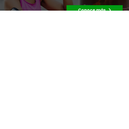
Conoce más
Aprovecha
GRANDES BENEFICIOS
en nuestras brigadas de
salud realizadas en diferentes sitios de la ciudad
¿Necesitas asesoría integral para tu
salud?
LLÁMANOS
y con gusto uno de nuestros asesores te brindará
información de nuestras brigadas